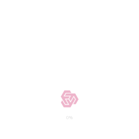
, Laguna Hills, CA 92653
tion
0
%